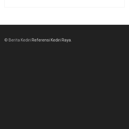
© Berita Kediri
Referensi Kediri Raya
.
© www.beritakediri.com - Referensi Kediri Raya