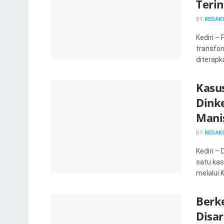
Terin
BY
REDAKS
Kediri –
transfor
diterapka
Kasu
Dink
Mani
BY
REDAKS
Kediri –
satu kas
melalui K
Berk
Disar