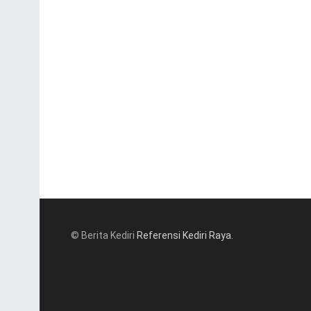
© Berita Kediri
Referensi Kediri Raya
.