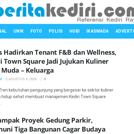
NAL
UNIK
FOTO
POLISI
HOBI
IKASMADA
ADVERT
s Hadirkan Tenant F&B dan Wellness,
i Town Square Jadi Jujukan Kuliner
 Muda – Keluarga
I
AGUSTUS 4, 2026
0
 Tren kebutuhan pengunjung yang bergeser ke sektor kuliner
a hidup sehat membuat manajemen Kediri Town Square
.
ampak Proyek Gedung Parkir,
huni Tiga Bangunan Cagar Budaya