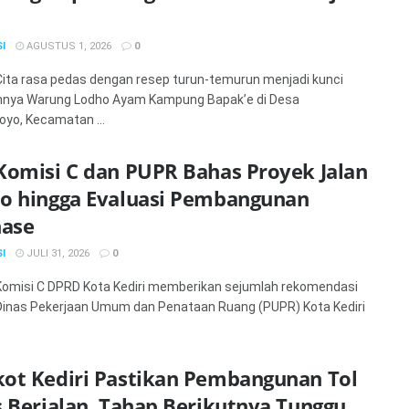
I
AGUSTUS 1, 2026
0
 Cita rasa pedas dengan resep turun-temurun menjadi kunci
nnya Warung Lodho Ayam Kampung Bapak’e di Desa
yo, Kecamatan ...
Komisi C dan PUPR Bahas Proyek Jalan
o hingga Evaluasi Pembangunan
nase
I
JULI 31, 2026
0
 Komisi C DPRD Kota Kediri memberikan sejumlah rekomendasi
Dinas Pekerjaan Umum dan Penataan Ruang (PUPR) Kota Kediri
ot Kediri Pastikan Pembangunan Tol
 Berjalan, Tahap Berikutnya Tunggu