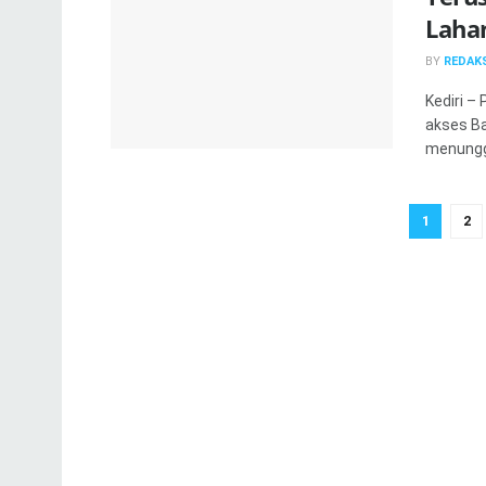
Laha
BY
REDAKS
Kediri –
akses Ba
menunggu
1
2