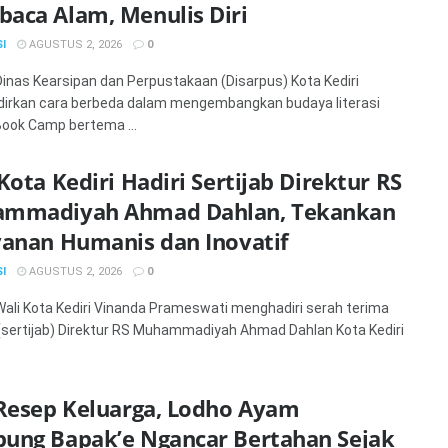
aca Alam, Menulis Diri
I
AGUSTUS 2, 2026
0
 Dinas Kearsipan dan Perpustakaan (Disarpus) Kota Kediri
irkan cara berbeda dalam mengembangkan budaya literasi
Book Camp bertema ...
Kota Kediri Hadiri Sertijab Direktur RS
mmadiyah Ahmad Dahlan, Tekankan
yanan Humanis dan Inovatif
I
AGUSTUS 2, 2026
0
 Wali Kota Kediri Vinanda Prameswati menghadiri serah terima
(sertijab) Direktur RS Muhammadiyah Ahmad Dahlan Kota Kediri
 Resep Keluarga, Lodho Ayam
ung Bapak’e Ngancar Bertahan Sejak