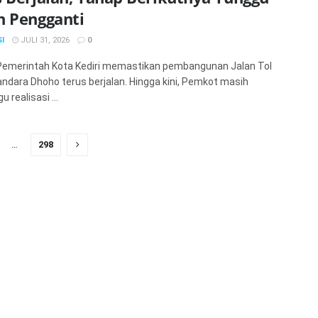
n Pengganti
I
JULI 31, 2026
0
 Pemerintah Kota Kediri memastikan pembangunan Jalan Tol
ndara Dhoho terus berjalan. Hingga kini, Pemkot masih
 realisasi ...
…
298