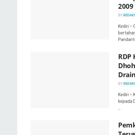
2009
BY
REDAKS
Kediri –
bertaha
Pandanto
RDP 
Dhoh
Drai
BY
REDAKS
Kediri –
kepada 
...
Pemk
Terus