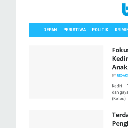
DEPAN
PERISTIWA
POLITIK
KRIMI
Foku
Kedir
Anak
BY
REDAKS
Kediri —
dan gay
(Ketos) ..
Terd
Peng