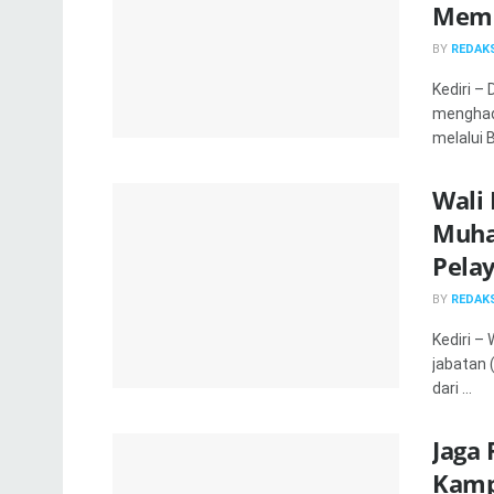
Memb
BY
REDAKS
Kediri –
menghad
melalui 
Wali 
Muha
Pela
BY
REDAKS
Kediri –
jabatan 
dari ...
Jaga
Kamp