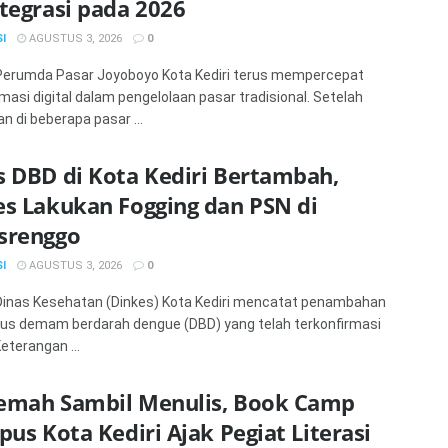
tegrasi pada 2026
I
AGUSTUS 3, 2026
0
 Perumda Pasar Joyoboyo Kota Kediri terus mempercepat
masi digital dalam pengelolaan pasar tradisional. Setelah
n di beberapa pasar ...
s DBD di Kota Kediri Bertambah,
es Lakukan Fogging dan PSN di
srenggo
I
AGUSTUS 3, 2026
0
 Dinas Kesehatan (Dinkes) Kota Kediri mencatat penambahan
us demam berdarah dengue (DBD) yang telah terkonfirmasi
eterangan ...
emah Sambil Menulis, Book Camp
pus Kota Kediri Ajak Pegiat Literasi