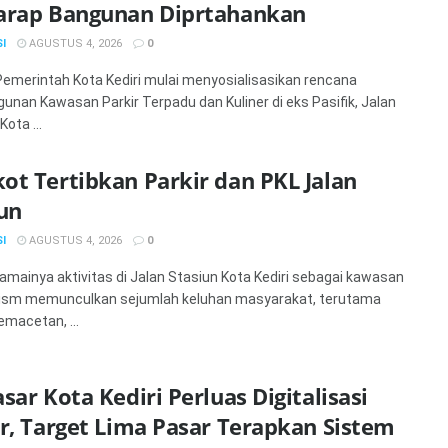
arap Bangunan Diprtahankan
I
AGUSTUS 4, 2026
0
 Pemerintah Kota Kediri mulai menyosialisasikan rencana
nan Kawasan Parkir Terpadu dan Kuliner di eks Pasifik, Jalan
Kota ...
t Tertibkan Parkir dan PKL Jalan
un
I
AGUSTUS 4, 2026
0
 Ramainya aktivitas di Jalan Stasiun Kota Kediri sebagai kawasan
urism memunculkan sejumlah keluhan masyarakat, terutama
emacetan, ...
sar Kota Kediri Perluas Digitalisasi
r, Target Lima Pasar Terapkan Sistem