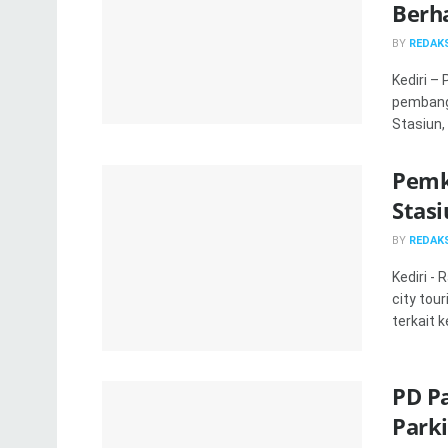
Berh
BY
REDAKS
Kediri –
pembangu
Stasiun, 
Pemko
Stasi
BY
REDAKS
Kediri -
city to
terkait k
PD Pa
Parki