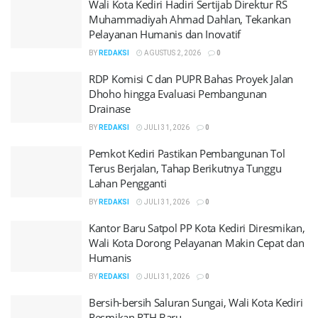
Wali Kota Kediri Hadiri Sertijab Direktur RS
Muhammadiyah Ahmad Dahlan, Tekankan
Pelayanan Humanis dan Inovatif
BY
REDAKSI
AGUSTUS 2, 2026
0
RDP Komisi C dan PUPR Bahas Proyek Jalan
Dhoho hingga Evaluasi Pembangunan
Drainase
BY
REDAKSI
JULI 31, 2026
0
Pemkot Kediri Pastikan Pembangunan Tol
Terus Berjalan, Tahap Berikutnya Tunggu
Lahan Pengganti
BY
REDAKSI
JULI 31, 2026
0
Kantor Baru Satpol PP Kota Kediri Diresmikan,
Wali Kota Dorong Pelayanan Makin Cepat dan
Humanis
BY
REDAKSI
JULI 31, 2026
0
Bersih-bersih Saluran Sungai, Wali Kota Kediri
Resmikan RTH Baru