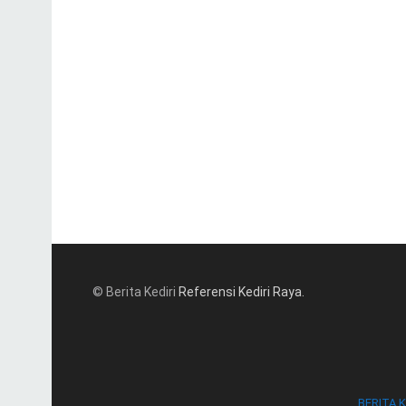
© Berita Kediri
Referensi Kediri Raya
.
BERITA K