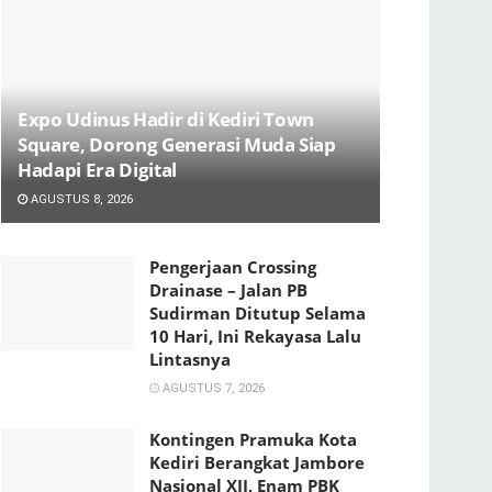
Expo Udinus Hadir di Kediri Town
Square, Dorong Generasi Muda Siap
Hadapi Era Digital
AGUSTUS 8, 2026
Pengerjaan Crossing
Drainase – Jalan PB
Sudirman Ditutup Selama
10 Hari, Ini Rekayasa Lalu
Lintasnya
AGUSTUS 7, 2026
Kontingen Pramuka Kota
Kediri Berangkat Jambore
Nasional XII, Enam PBK