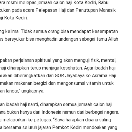
ara resmi melepas jemaah calon haji Kota Kediri, Rabu
kukan pada acara Pelepasan Haji dan Penutupan Manasik
i Kota Kediri.
 yang kelima. Tidak semua orang bisa mendapat kesempatan
arus bersyukur bisa menghadiri undangan sebagai tamu Allah
kan perjalanan spiritual yang akan menguji fisik, mental,
haji diharapkan terus menjaga kesehatan. Agar ibadah haji
 ini akan diberangkatkan dari GOR Jayabaya ke Asrama Haji
a makan makanan bergizi dan mengonsumsi vitamin untuk
an lancar,” ungkapnya.
 ibadah haji nanti, diharapkan semua jemaah calon haji
ana bukan hanya dari Indonesia namun dari berbagai negara.
g melaporkan ke petugas. “Saya harapkan disana saling
ya bersama seluruh jajaran Pemkot Kediri mendoakan yang