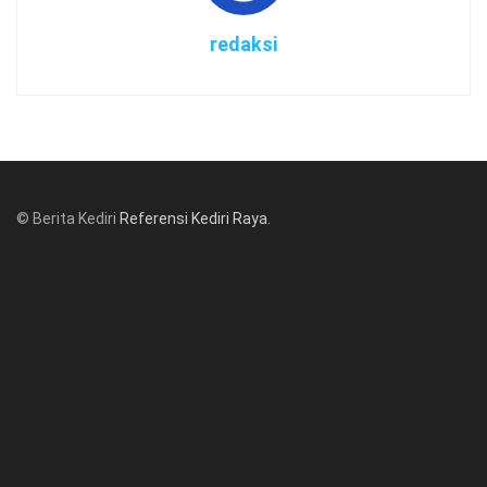
redaksi
© Berita Kediri
Referensi Kediri Raya
.
© www.beritakediri.com - Referensi Kediri Raya