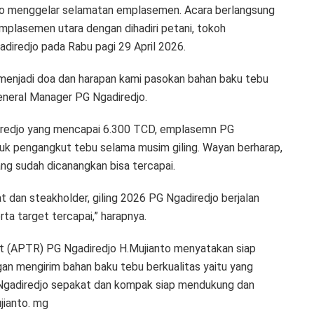
edjo menggelar selamatan emplasemen. Acara berlangsung
emplasemen utara dengan dihadiri petani, tokoh
diredjo pada Rabu pagi 29 April 2026.
 menjadi doa dan harapan kami pasokan bahan baku tebu
General Manager PG Ngadiredjo.
diredjo yang mencapai 6.300 TCD, emplasemn PG
uk pengangkut tebu selama musim giling. Wayan berharap,
g sudah dicanangkan bisa tercapai.
 dan steakholder, giling 2026 PG Ngadiredjo berjalan
ta target tercapai,” harapnya.
at (APTR) PG Ngadiredjo H.Mujianto menyatakan siap
an mengirim bahan baku tebu berkualitas yaitu yang
G Ngadiredjo sepakat dan kompak siap mendukung dan
jianto. mg