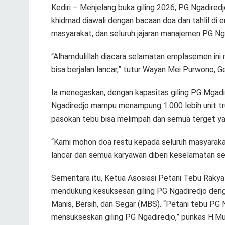
Kediri – Menjelang buka giling 2026, PG Ngadir
khidmad diawali dengan bacaan doa dan tahlil di 
masyarakat, dan seluruh jajaran manajemen PG Nga
“Alhamdulillah diacara selamatan emplasemen ini
bisa berjalan lancar,” tutur Wayan Mei Purwono, 
Ia menegaskan, dengan kapasitas giling PG Mga
Ngadiredjo mampu menampung 1.000 lebih unit tr
pasokan tebu bisa melimpah dan semua terget yan
“Kami mohon doa restu kepada seluruh masyarakat
lancar dan semua karyawan diberi keselamatan ser
Sementara itu, Ketua Asosiasi Petani Tebu Raky
mendukung kesuksesan giling PG Ngadiredjo deng
Manis, Bersih, dan Segar (MBS). “Petani tebu P
mensukseskan giling PG Ngadiredjo,” punkas H.Mu