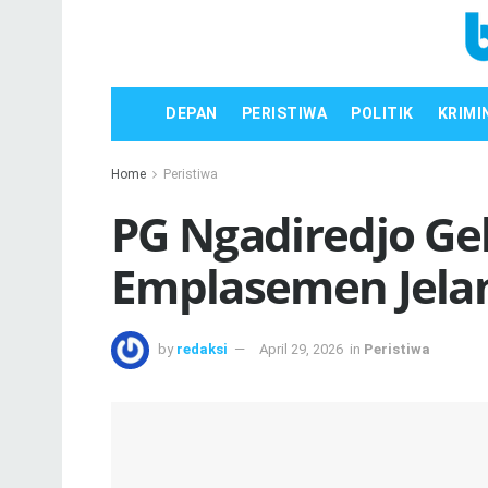
DEPAN
PERISTIWA
POLITIK
KRIMI
Home
Peristiwa
PG Ngadiredjo Ge
Emplasemen Jelan
by
redaksi
April 29, 2026
in
Peristiwa