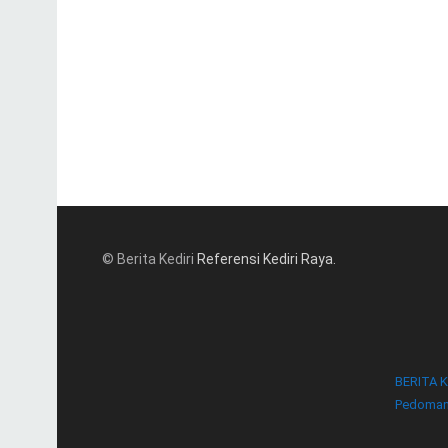
© Berita Kediri
Referensi Kediri Raya
.
BERITA K
Pedoman