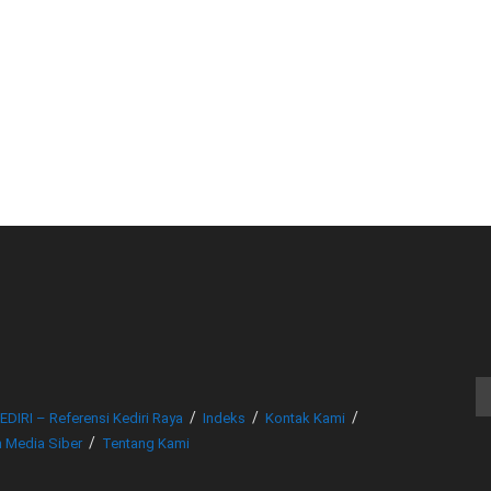
© www.beritakediri.com - Referensi Kediri Raya
EDIRI – Referensi Kediri Raya
Indeks
Kontak Kami
 Media Siber
Tentang Kami