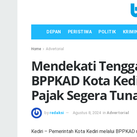
DEPAN
PERISTIWA
POLITIK
KRIMI
Home
Advertorial
Mendekati Tengg
BPPKAD Kota Kedi
Pajak Segera Tun
by
redaksi
Agustus 8, 2024
in
Advertorial
Kediri – Pemerintah Kota Kediri melalui BPPKAD