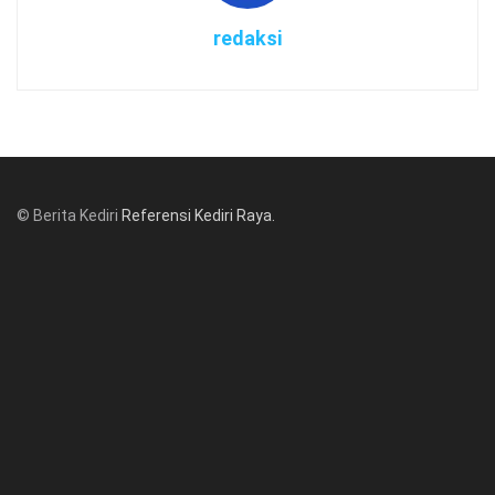
redaksi
© Berita Kediri
Referensi Kediri Raya
.
© www.beritakediri.com - Referensi Kediri Raya