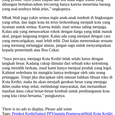
dibangun bertahun-tahun tercoreng hanya karena menerima barang
yang asal-usulnya tidak jelas,” ungkapnya.
Mbak Wali juga yakin semua ingin anak-anak tumbuh di lingkungan
yang sehat, dan ingin kota ini terus berkembang menjadi kota yang
nyaman untuk semua. Karena itulah, mari semua saling menjaga.
Kalau ada yang menawarkan rokok dengan harga yang tidak masuk
akal, jangan langsung tergiur. Kalau ada yang menjual dengan cara
yang mencurigakan, mari lebih teliti. Dan kalau menemukan sesuatu
yang memang melanggar aturan, jangan ragu untuk menyampaikan
kepada pemerintah atau Bea Cukai.
“Saya percaya, menjaga Kota Kediri tidak selalu harus dengan
langkah besar. Kadang cukup dimulai dari sebuah toko kelontong
yang memilih berkata, maaf kami hanya menjual produk yang legal.
Kalimat sederhana itu mungkin hanya terdengar oleh satu orang
pelanggan. Tetapi jika diucapkan oleh ratusan bahkan ribuan toko di
Kota Kediri, maka itu akan menjadi gerakan besar yang menjaga
iklim usaha tetap sehat, melindungi masyarakat, dan memastikan
manfaat dana cukai benar-benar kembali untuk pembangunan kota
yang kita cintai bersama,” pungkasnya.
There is no ads to display, Please add some
Tags:
Pemkot Kediri
Satpol PP
Vinanda Prameswati
Wali Kota Kediri