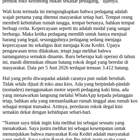
pemilik toko kelontong bukan sekadar pedagang,” ujarnya.
Wali kota termuda ini mengungkapkan bahwa pedagang adalah
wajah pertama yang ditemui masyarakat setiap hari. Tempat orang
membeli kebutuhan rumah tangga, tempat bertanya, bahkan tempat
berbagi cerita. Kepercayaan seperti itu adalah modal yang sangat
berharga. Maka ketika pedagang memilih untuk hanya menjual
barang yang legal, sesungguhnya pedagang sedang menjaga
kepercayaan itu sekaligus ikut menjaga Kota Kediri. Upaya
pengawasan terus dilakukan, tetapi juga melihat bahwa
tantangannya semakin dinamis. Baru beberapa kali operasi di tahun
ini, masih ditemukan ribuan batang rokok ilegal yang beredar di
masyarakat. Data per 5 Juni 2026 terdapat temuan 3.412 batang.
Hal yang perlu diwaspadai adalah caranya pun sudah berubah.
Tidak selalu dijual di toko atau kios. Ada yang berpindah-pindah
(nomaden) menggunakan motor seperti pedagang kaki lima, ada
yang menawarkan langsung melalui WhatsApp kepada pelanggan
tetap, bahkan ada yang memanfaatkan rumah tinggal atau rumah kos
sebagai tempat transaksi. Artinya, peredaran rokok ilegal kini
semakin dekat dengan kehidupan sehari-hari.
“Namun saya tidak ingin kita melihat ini sebagai sesuatu yang
menakutkan. Saya justru melihat ini sebagai kesempatan untuk
menunjukkan bahwa masyarakat Kota Kediri adalah masyarakat
yang peduli. Saya yakin Bapak dan Ibu tidak ingin usaha yang