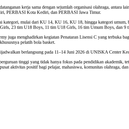
anganan kerja sama dengan sejumlah organisasi olahraga, antara lai
ri, PERBASI Kota Kediri, dan PERBASI Jawa Timur.
ai kategori, mulai dari KU 14, KU 16, KU 18, hingga kategori umum, bai
 Girls, 23 tim U18 Boys, 11 tim U18 Girls, 16 tim Umum Boys, dan 9
juga menghadirkan kegiatan Penataran Lisensi C yang terbuka bagi pe
khususnya pelatih bola basket.
adwalkan berlangsung pada 11–14 Juni 2026 di UNISKA Center Kedi
rguruan tinggi yang tidak hanya fokus pada pendidikan akademik, tet
 aktivitas positif bagi pelajar, mahasiswa, komunitas olahraga, dan