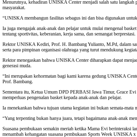
Menurutnya, kehadiran UNISKA Center menjadi salah satu langkah pe
masyarakat.
“UNISKA membangun fasilitas sebagus ini dan bisa digunakan untuk ol
Ia juga mengajak anak-anak dan pelajar untuk mulai mengenal basket
tentang sportivitas, keberanian, kerja sama, dan semangat berprestasi.
Rektor UNISKA Kediri, Prof. H. Bambang Yulianto, M.Pd, dalam sa
serta para pimpinan organisasi olahraga yang turut mendukung kegiata
Rektor menegaskan bahwa UNISKA Center diharapkan dapat menjadi 
generasi muda.
“Ini merupakan kehormatan bagi kami karena gedung UNISKA Center 
Prof. Bambang.
Sementara itu, Ketua Umum DPD PERBASI Jawa Timur, Grace Evi Ek
memperluas pengenalan basket kepada anak-anak dan pelajar.
Ia menekankan bahwa tujuan utama kegiatan ini bukan semata-mata men
“Yang terpenting bukan hanya juara, tetapi bagaimana anak-anak men
Suasana pembukaan semakin meriah ketika Mama Evi berinteraksi lang
menambah kehangatan suasana pembukaan Sports Week UNISKA 