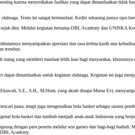
nting karena menyediakan fasilitas yang dapat dimanfaatkan tidak ha
ahraga. Tentu ini sangat bermanfaat. Kediri sekarang punya opsi baru 
 sejak dini. Melalui kegiatan bersama DBL Academy dan UNISKA Kediri,
mbutannya menyampaikan apresiasi dan rasa terima kasih atas keha
n tersebut.
ruang yang memberi manfaat lebih luas bagi masyarakat, khususnya d
dapat dimanfaatkan untuk kegiatan olahraga. Kegiatan ini juga menj
awati, S.E., S.H., M.Hum, yang akrab disapa Mama Evi, menyampaik
cari juara, tetapi juga mengenalkan bola basket sebagai sarana pembi
genal bola basket dan tumbuh menjadi anak-anak Indonesia yang berpr
sung dengan para peserta melalui sesi games dan bagi-bagi hadiah. Mo
x DBL Academy.