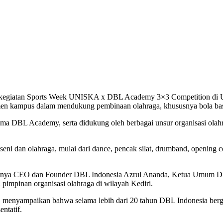
 kegiatan Sports Week UNISKA x DBL Academy 3×3 Competition di UN
en kampus dalam mendukung pembinaan olahraga, khususnya bola bask
rsama DBL Academy, serta didukung oleh berbagai unsur organisasi o
ni dan olahraga, mulai dari dance, pencak silat, drumband, opening 
 antaranya CEO dan Founder DBL Indonesia Azrul Ananda, Ketua Umu
pimpinan organisasi olahraga di wilayah Kediri.
 menyampaikan bahwa selama lebih dari 20 tahun DBL Indonesia berge
entatif.