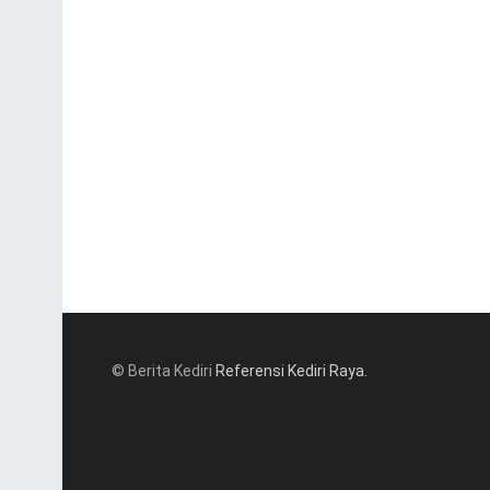
© Berita Kediri
Referensi Kediri Raya
.