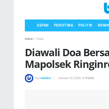
DEPAN
PERISTIWA
POLITIK
KRIMI
Home
Polisi
Diawali Doa Ber
Mapolsek Ringinr
by
redaksi
Januari 20, 2026
in
Polisi