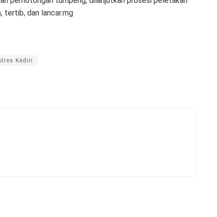
dan pemotongan tumpeng, dilanjutkan prosesi peletakan
 tertib, dan lancar.mg
lres Kediri