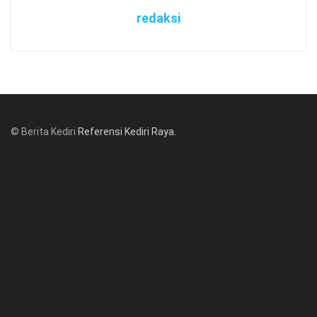
redaksi
© Berita Kediri
Referensi Kediri Raya
.
© www.beritakediri.com - Referensi Kediri Raya