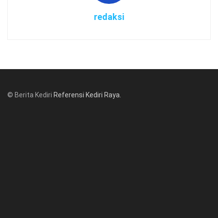
redaksi
© Berita Kediri
Referensi Kediri Raya
.
© www.beritakediri.com - Referensi Kediri Raya