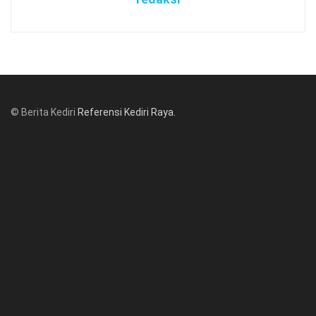
© Berita Kediri
Referensi Kediri Raya
.
© www.beritakediri.com - Referensi Kediri Raya