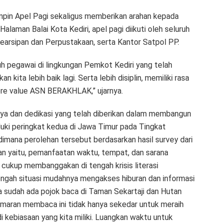
mpin Apel Pagi sekaligus memberikan arahan kepada
Halaman Balai Kota Kediri, apel pagi diikuti oleh seluruh
Kearsipan dan Perpustakaan, serta Kantor Satpol PP.
h pegawai di lingkungan Pemkot Kediri yang telah
 kita lebih baik lagi. Serta lebih disiplin, memiliki rasa
ore value ASN BERAKHLAK,” ujarnya.
ya dan dedikasi yang telah diberikan dalam membangun
duki peringkat kedua di Jawa Timur pada Tingkat
mana perolehan tersebut berdasarkan hasil survey dari
ian yaitu, pemanfaatan waktu, tempat, dan sarana
 cukup membanggakan di tengah krisis literasi
engah situasi mudahnya mengakses hiburan dan informasi
ga sudah ada pojok baca di Taman Sekartaji dan Hutan
emaran membaca ini tidak hanya sekedar untuk meraih
 kebiasaan yang kita miliki. Luangkan waktu untuk