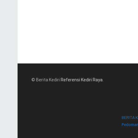
© Berita Kediri
Referensi Kediri Raya
.
BERITA K
Pedoman