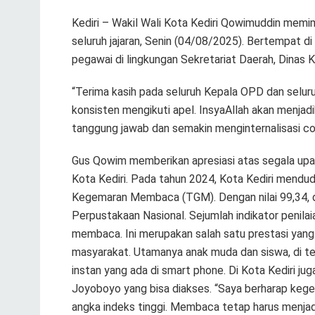
Kediri – Wakil Wali Kota Kediri Qowimuddin memi
seluruh jajaran, Senin (04/08/2025). Bertempat di 
pegawai di lingkungan Sekretariat Daerah, Dinas 
“Terima kasih pada seluruh Kepala OPD dan seluru
konsisten mengikuti apel. InsyaAllah akan menjadikan
tanggung jawab dan semakin menginternalisasi c
Gus Qowim memberikan apresiasi atas segala upa
Kota Kediri. Pada tahun 2024, Kota Kediri mendu
Kegemaran Membaca (TGM). Dengan nilai 99,34, di
Perpustakaan Nasional. Sejumlah indikator penila
membaca. Ini merupakan salah satu prestasi yang
masyarakat. Utamanya anak muda dan siswa, di t
instan yang ada di smart phone. Di Kota Kediri ju
Joyoboyo yang bisa diakses. “Saya berharap keg
angka indeks tinggi. Membaca tetap harus menjadi