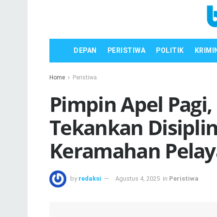
DEPAN
PERISTIWA
POLITIK
KRIMI
Home
Peristiwa
Pimpin Apel Pagi
Tekankan Disiplin,
Keramahan Pelay
by
redaksi
Agustus 4, 2025
in
Peristiwa