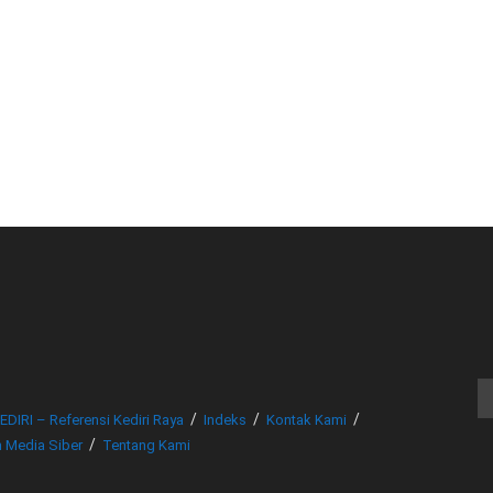
© www.beritakediri.com - Referensi Kediri Raya
EDIRI – Referensi Kediri Raya
Indeks
Kontak Kami
 Media Siber
Tentang Kami