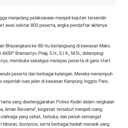
gga menjelang pelaksanaan menjadi kejutan tersendiri
get awal sekitar 800 peserta, angka pendaftar akhirnya
 Hari Bhayangkara ke-80 itu berlangsung di kawasan Mako
AKBP Bramastyo Priaji, S.H., S.I.K., M.Si., didampingi
tyo, membuka sekaligus melepas peserta di garis start.
penuhi peserta dari berbagai kalangan. Mereka menempuh
si sejumlah ruas jalan di kawasan Kampung Inggris Pare,
rtama yang diselenggarakan Polres Kediri dalam rangkaian
a, Aman Bersama”, kegiatan tersebut menjadi ruang
 olahraga yang sehat, terbuka, dan penuh semangat
n hiburan, doorprize, serta berbagai hadiah menarik yang