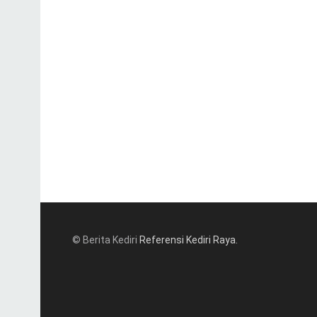
© Berita Kediri
Referensi Kediri Raya
.