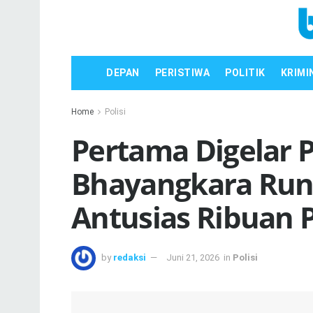
DEPAN
PERISTIWA
POLITIK
KRIMI
Home
Polisi
Pertama Digelar P
Bhayangkara Run
Antusias Ribuan P
by
redaksi
Juni 21, 2026
in
Polisi