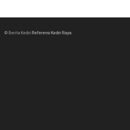
© Berita Kediri
Referensi Kediri Raya
.
© www.beritakediri.com - Referensi Kediri Raya