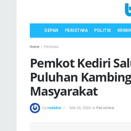
DEPAN
PERISTIWA
POLITIK
KRIMI
Home
Peristiwa
Pemkot Kediri Sal
Puluhan Kambing
Masyarakat
by
redaksi
Mei 26, 2026
in
Peristiwa