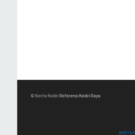
© Berita Kediri
Referensi Kediri Raya
.
BERITA K