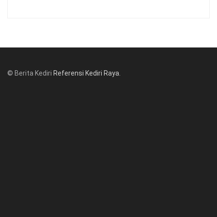
© Berita Kediri
Referensi Kediri Raya
.
© www.beritakediri.com - Referensi Kediri Raya