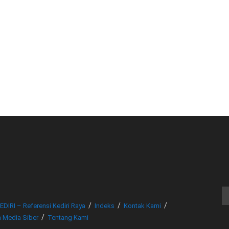
© www.beritakediri.com - Referensi Kediri Raya
EDIRI – Referensi Kediri Raya
Indeks
Kontak Kami
 Media Siber
Tentang Kami