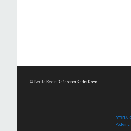
© Berita Kediri
Referensi Kediri Raya
.
BERITA K
Pedoman