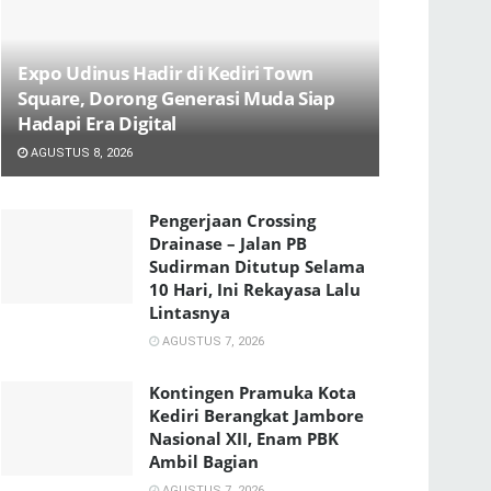
Expo Udinus Hadir di Kediri Town
Square, Dorong Generasi Muda Siap
Hadapi Era Digital
AGUSTUS 8, 2026
Pengerjaan Crossing
Drainase – Jalan PB
Sudirman Ditutup Selama
10 Hari, Ini Rekayasa Lalu
Lintasnya
AGUSTUS 7, 2026
Kontingen Pramuka Kota
Kediri Berangkat Jambore
Nasional XII, Enam PBK
Ambil Bagian
AGUSTUS 7, 2026