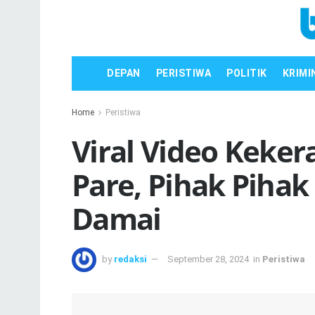
DEPAN
PERISTIWA
POLITIK
KRIMI
Home
Peristiwa
Viral Video Keke
Pare, Pihak Pihak
Damai
by
redaksi
September 28, 2024
in
Peristiwa