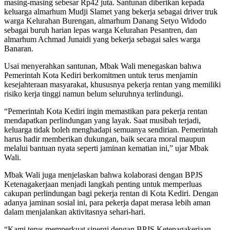
masing-masing sebesar Rp42 juta. Santunan diberikan kepada
keluarga almarhum Mudji Slamet yang bekerja sebagai driver truk
warga Kelurahan Burengan, almarhum Danang Setyo Widodo
sebagai buruh harian lepas warga Kelurahan Pesantren, dan
almarhum Achmad Junaidi yang bekerja sebagai sales warga
Banaran.
Usai menyerahkan santunan, Mbak Wali menegaskan bahwa
Pemerintah Kota Kediri berkomitmen untuk terus menjamin
kesejahteraan masyarakat, khususnya pekerja rentan yang memiliki
risiko kerja tinggi namun belum seluruhnya terlindungi.
“Pemerintah Kota Kediri ingin memastikan para pekerja rentan
mendapatkan perlindungan yang layak. Saat musibah terjadi,
keluarga tidak boleh menghadapi semuanya sendirian. Pemerintah
harus hadir memberikan dukungan, baik secara moral maupun
melalui bantuan nyata seperti jaminan kematian ini,” ujar Mbak
Wali.
Mbak Wali juga menjelaskan bahwa kolaborasi dengan BPJS
Ketenagakerjaan menjadi langkah penting untuk memperluas
cakupan perlindungan bagi pekerja rentan di Kota Kediri. Dengan
adanya jaminan sosial ini, para pekerja dapat merasa lebih aman
dalam menjalankan aktivitasnya sehari-hari.
“Kami terus memperkuat sinergi dengan BPJS Ketenagakerjaan