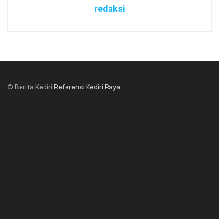
redaksi
© Berita Kediri
Referensi Kediri Raya
.
© www.beritakediri.com - Referensi Kediri Raya