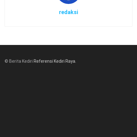
redaksi
© Berita Kediri
Referensi Kediri Raya
.
© www.beritakediri.com - Referensi Kediri Raya