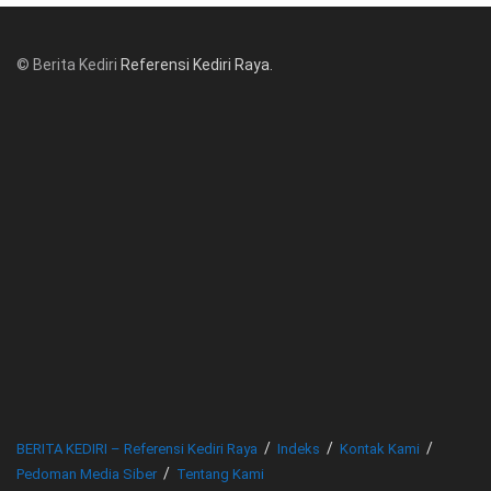
© Berita Kediri
Referensi Kediri Raya
.
© www.beritakediri.com - Referensi Kediri Raya
BERITA KEDIRI – Referensi Kediri Raya
Indeks
Kontak Kami
Pedoman Media Siber
Tentang Kami