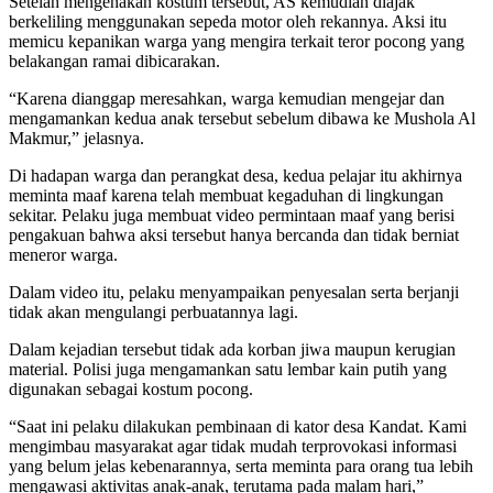
Setelah mengenakan kostum tersebut, AS kemudian diajak
berkeliling menggunakan sepeda motor oleh rekannya. Aksi itu
memicu kepanikan warga yang mengira terkait teror pocong yang
belakangan ramai dibicarakan.
“Karena dianggap meresahkan, warga kemudian mengejar dan
mengamankan kedua anak tersebut sebelum dibawa ke Mushola Al
Makmur,” jelasnya.
Di hadapan warga dan perangkat desa, kedua pelajar itu akhirnya
meminta maaf karena telah membuat kegaduhan di lingkungan
sekitar. Pelaku juga membuat video permintaan maaf yang berisi
pengakuan bahwa aksi tersebut hanya bercanda dan tidak berniat
meneror warga.
Dalam video itu, pelaku menyampaikan penyesalan serta berjanji
tidak akan mengulangi perbuatannya lagi.
Dalam kejadian tersebut tidak ada korban jiwa maupun kerugian
material. Polisi juga mengamankan satu lembar kain putih yang
digunakan sebagai kostum pocong.
“Saat ini pelaku dilakukan pembinaan di kator desa Kandat. Kami
mengimbau masyarakat agar tidak mudah terprovokasi informasi
yang belum jelas kebenarannya, serta meminta para orang tua lebih
mengawasi aktivitas anak-anak, terutama pada malam hari,”