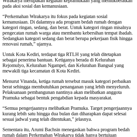
Wirakarya merupakan kegiatan kepramukaan yang menitikberatkan
pada aksi sosial dan kemanusiaan.
“Perkemahan Wirakarya itu fokus pada kegiatan sosial
kemanusiaan. Di dalamnya ada program bedah rumah dengan
kategori ringan, sedang, dan berat. Untuk kategori ringan misalnya
pengecatan rumah warga atau membantu kebersihan tempat ibadah.
Sedangkan kategori sedang dan berat berupa pekerjaan fisik hingga
renovasi rumah,” ujarnya.
Untuk Kota Kediri, terdapat tiga RTLH yang telah ditetapkan
sebagai penerima bantuan. Ketiganya berada di Kelurahan
Rejomulyo, Kelurahan Ngampel, dan Kelurahan Bangsal yang
mewakili tiga kecamatan di Kota Kediri.
Menurut Vinanda, ketiga rumah tersebut masuk kategori perbaikan
berat sehingga membutuhkan penanganan yang lebih menyeluruh.
Pelaksanaan pembangunan nantinya akan melibatkan anggota
Pramuka sebagai bentuk pengabdian kepada masyarakat.
“Semua pengerjaannya melibatkan Pramuka. Target pengerjaannya
kurang lebih satu hingga dua bulan dan diharapkan dapat selesai
sesuai jadwal yang telah ditentukan,” jelasnya.
Sementara itu, Arumi Bachsin menegaskan bahwa program bedah
rumah dalam Perkemahan Wirakarya tidak hanya bertujuan