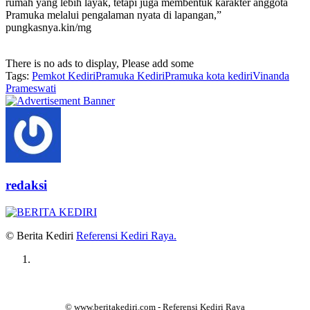
rumah yang lebih layak, tetapi juga membentuk karakter anggota
Pramuka melalui pengalaman nyata di lapangan,”
pungkasnya.kin/mg
There is no ads to display, Please add some
Tags:
Pemkot Kediri
Pramuka Kediri
Pramuka kota kediri
Vinanda
Prameswati
redaksi
© Berita Kediri
Referensi Kediri Raya
.
© www.beritakediri.com - Referensi Kediri Raya