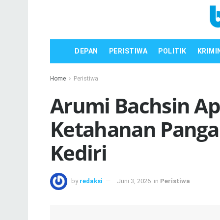
DEPAN
PERISTIWA
POLITIK
KRIMI
Home
Peristiwa
Arumi Bachsin Apr
Ketahanan Panga
Kediri
by
redaksi
Juni 3, 2026
in
Peristiwa