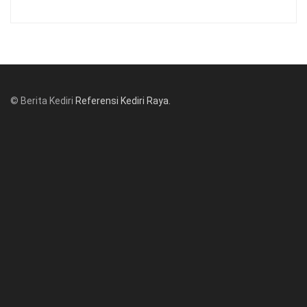
© Berita Kediri
Referensi Kediri Raya
.
© www.beritakediri.com - Referensi Kediri Raya