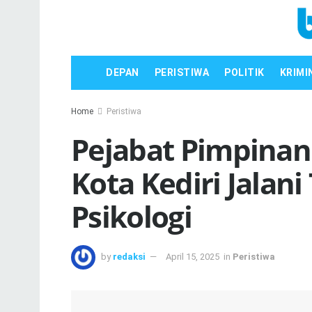
DEPAN
PERISTIWA
POLITIK
KRIMI
Home
Peristiwa
Pejabat Pimpinan
Kota Kediri Jalan
Psikologi
by
redaksi
April 15, 2025
in
Peristiwa