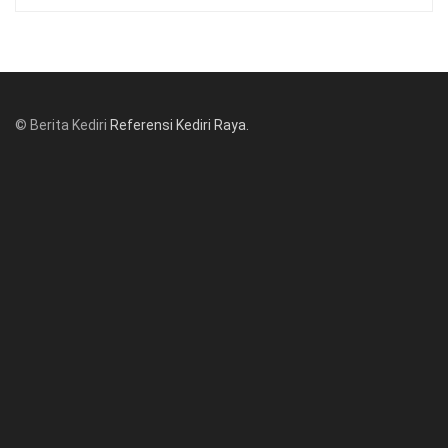
© Berita Kediri
Referensi Kediri Raya
.
© www.beritakediri.com - Referensi Kediri Raya