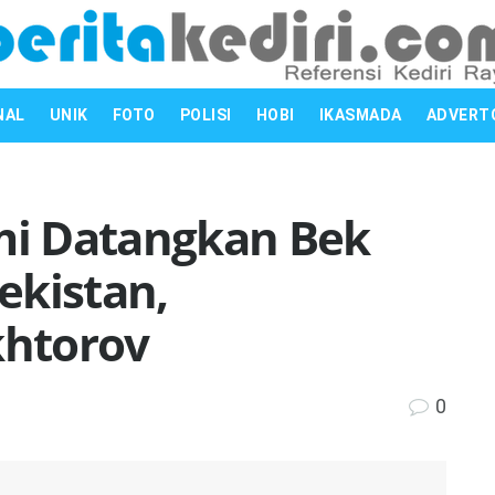
NAL
UNIK
FOTO
POLISI
HOBI
IKASMADA
ADVERT
smi Datangkan Bek
ekistan,
htorov
0