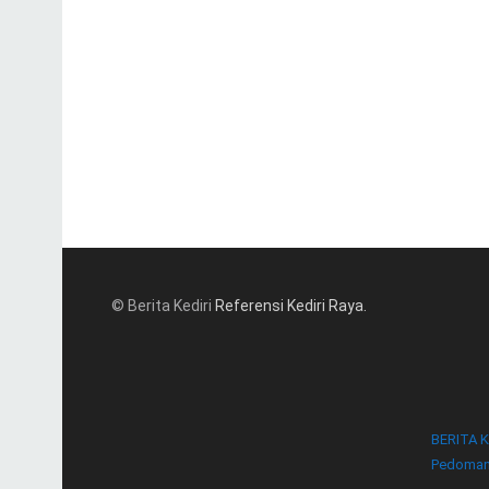
© Berita Kediri
Referensi Kediri Raya
.
BERITA K
Pedoman