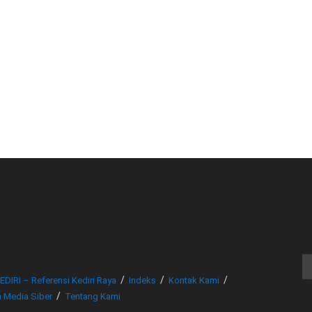
© www.beritakediri.com - Referensi Kediri Raya
EDIRI – Referensi Kediri Raya
Indeks
Kontak Kami
 Media Siber
Tentang Kami