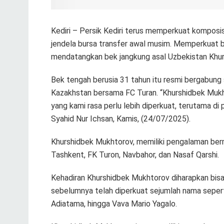
Kediri – Persik Kediri terus memperkuat kompos
jendela bursa transfer awal musim. Memperkuat ba
mendatangkan bek jangkung asal Uzbekistan Khu
Bek tengah berusia 31 tahun itu resmi bergabung
Kazakhstan bersama FC Turan. “Khurshidbek Muk
yang kami rasa perlu lebih diperkuat, terutama di 
Syahid Nur Ichsan, Kamis, (24/07/2025).
Khurshidbek Mukhtorov, memiliki pengalaman berm
Tashkent, FK Turon, Navbahor, dan Nasaf Qarshi.
Kehadiran Khurshidbek Mukhtorov diharapkan bisa
sebelumnya telah diperkuat sejumlah nama sepert
Adiatama, hingga Vava Mario Yagalo.