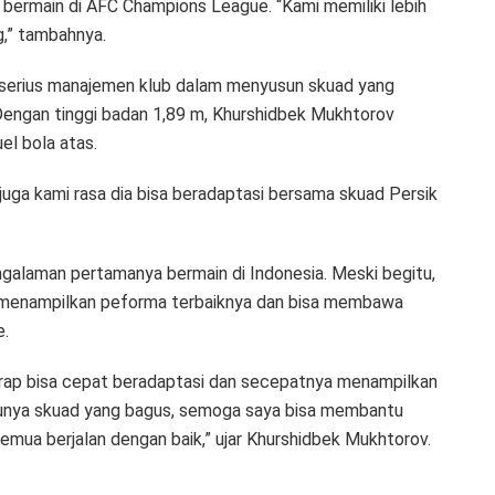
bermain di AFC Champions League. “Kami memiliki lebih
g,” tambahnya.
h serius manajemen klub dalam menyusun skuad yang
engan tinggi badan 1,89 m, Khurshidbek Mukhtorov
l bola atas.
 juga kami rasa dia bisa beradaptasi bersama skuad Persik
engalaman pertamanya bermain di Indonesia. Meski begitu,
sa menampilkan peforma terbaiknya dan bisa membawa
e.
arap bisa cepat beradaptasi dan secepatnya menampilkan
 punya skuad yang bagus, semoga saya bisa membantu
emua berjalan dengan baik,” ujar Khurshidbek Mukhtorov.