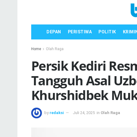
DEPAN
PERISTIWA
POLITIK
KRIMI
Home
Olah Raga
Persik Kediri Re
Tangguh Asal Uzb
Khurshidbek Muk
by
redaksi
Juli 24, 2025
in
Olah Raga