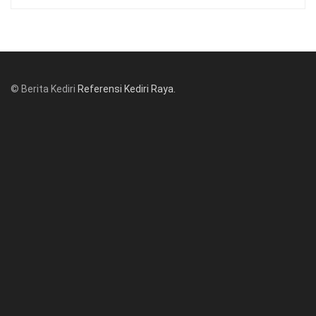
© Berita Kediri
Referensi Kediri Raya
.
© www.beritakediri.com - Referensi Kediri Raya