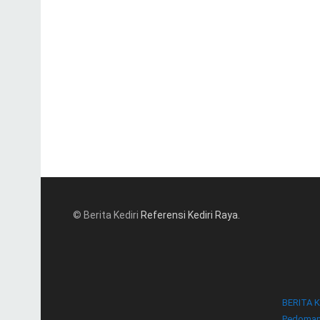
© Berita Kediri
Referensi Kediri Raya
.
BERITA K
Pedoman