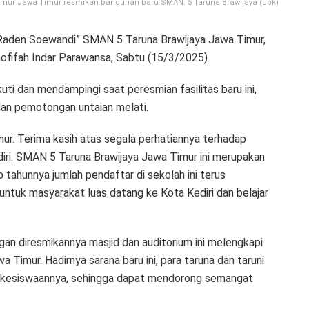
ernur Jawa Timur resmikan bangunan baru SMAN. 5 Taruna Brawijaya (dok)
 “Raden Soewandi” SMAN 5 Taruna Brawijaya Jawa Timur,
ofifah Indar Parawansa, Sabtu (15/3/2025).
ti dan mendampingi saat peresmian fasilitas baru ini,
dan pemotongan untaian melati.
ur. Terima kasih atas segala perhatiannya terhadap
diri. SMAN 5 Taruna Brawijaya Jawa Timur ini merupakan
 tahunnya jumlah pendaftar di sekolah ini terus
 untuk masyarakat luas datang ke Kota Kediri dan belajar
gan diresmikannya masjid dan auditorium ini melengkapi
 Timur. Hadirnya sarana baru ini, para taruna dan taruni
 kesiswaannya, sehingga dapat mendorong semangat