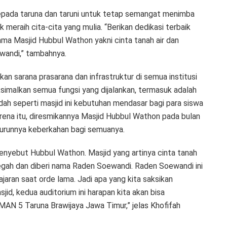
kepada taruna dan taruni untuk tetap semangat menimba
meraih cita-cita yang mulia. “Berikan dedikasi terbaik
ama Masjid Hubbul Wathon yakni cinta tanah air dan
wandi,” tambahnya.
 sarana prasarana dan infrastruktur di semua institusi
imalkan semua fungsi yang dijalankan, termasuk adalah
dah seperti masjid ini kebutuhan mendasar bagi para siswa
arena itu, diresmikannya Masjid Hubbul Wathon pada bulan
turunnya keberkahan bagi semuanya.
enyebut Hubbul Wathon. Masjid yang artinya cinta tanah
 megah dan diberi nama Raden Soewandi. Raden Soewandi ini
aran saat orde lama. Jadi apa yang kita saksikan
jid, kedua auditorium ini harapan kita akan bisa
MAN 5 Taruna Brawijaya Jawa Timur,” jelas Khofifah