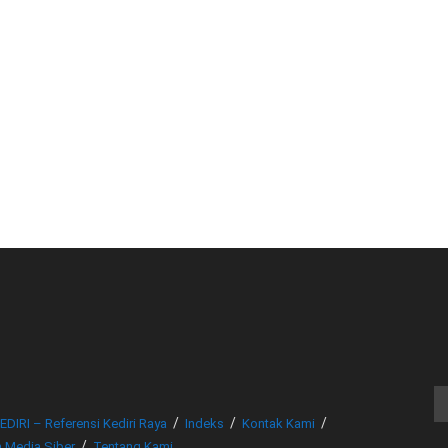
© www.beritakediri.com - Referensi Kediri Raya
EDIRI – Referensi Kediri Raya
Indeks
Kontak Kami
 Media Siber
Tentang Kami