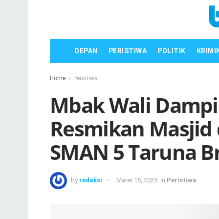
DEPAN
PERISTIWA
POLITIK
KRIMI
Home
Peristiwa
Mbak Wali Dampi
Resmikan Masjid
SMAN 5 Taruna Br
by
redaksi
Maret 15, 2025
in
Peristiwa