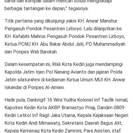
sama dan kompak dalam mencari solusi menghadapi
berbagai tantangan ke depan,” tegasnya.
Titik pertama yang dikunjungi yakni KH. Anwar Manshur
Pengasuh Pondok Pesantren Lirboyo. Lalu dilanjutkan ke
KH. Kafabihi Mahrus Pengasuh Pondok Pesantren Lirboyo,
Ketua PCNU KH. Abu Bakar Abdul Jalil, PD Muhammadiyah
dan Ponpes Wali Barokah.
Dalam kesempatan ini, Wali Kota Kediri juga mendampingi
Kapolda Jatim Irjen Pol Nanang Avianto dan jajaran Polda
Jatim silaturahmi di kediaman Ketua Umum MUI KH. Anwar
Iskandar di Ponpes Al-Amien.
Hadir pula, Danbrigif 16 Wira Yudha Kolonel Inf Taufik Ismail,
Kapolres Kediri Kota AKBP Bramastyo Priaji, Dandim 0809
Kediri Letkol Inf Ragil Jaka Utama, Kepala Kejaksaan Negeri
Kota Kediri Andi Mirnawaty, Sekretaris Daerah Bagus Alit,
Kepala Kemenag Kota Kediri Zamroni, Para Asisten, staf