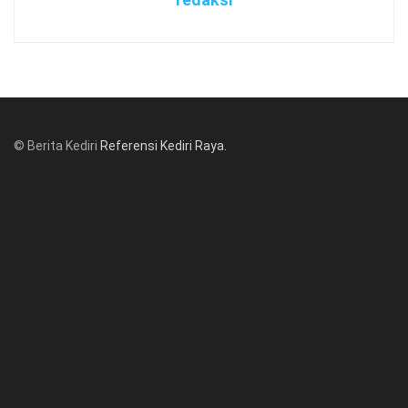
© Berita Kediri
Referensi Kediri Raya
.
© www.beritakediri.com - Referensi Kediri Raya