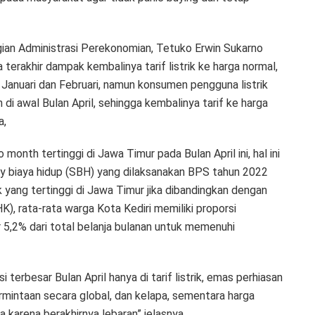
gian Administrasi Perekonomian, Tetuko Erwin Sukarno
rakhir dampak kembalinya tarif listrik ke harga normal,
an Januari dan Februari, namun konsumen pengguna listrik
i awal Bulan April, sehingga kembalinya tarif ke harga
a,
month tertinggi di Jawa Timur pada Bulan April ini, hal ini
ey biaya hidup (SBH) yang dilaksanakan BPS tahun 2022
k yang tertinggi di Jawa Timur jika dibandingkan dengan
), rata-rata warga Kota Kediri memiliki proporsi
 5,2% dari total belanja bulanan untuk memenuhi
terbesar Bulan April hanya di tarif listrik, emas perhiasan
mintaan secara global, dan kelapa, sementara harga
 karena berakhirnya lebaran” jelasnya.