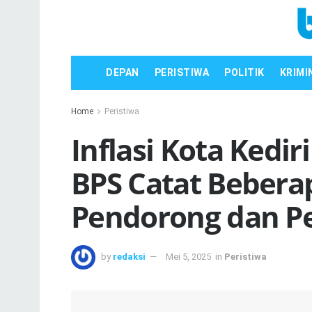
DEPAN
PERISTIWA
POLITIK
KRIMI
Home
Peristiwa
Inflasi Kota Kedir
BPS Catat Bebera
Pendorong dan Pe
by
redaksi
Mei 5, 2025
in
Peristiwa