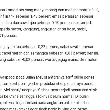
rapa komoditas yang menyumbang dan menghambat inflasi,
rif listrik sebesar 1,43 persen; emas perhiasan sebesar
 udara dan sawi hijau sebesar 0,03 persen; santan jadi,
peda motor, kangkung, angkutan antar kota, mobil,
01 persen.
ng ayam ras sebesar -0,22 persen; cabai rawit sebesar
n; cabai merah dan semangka sebesar -0,03 persen; bensin,
asing sebesar -0,02 persen; wortel, jagug manis, dan melon
aspadai pada Bulan Mei, di antaranya tarif pulsa ponsel
u, terdapat peningkatan produksi atau panen raya beras
n Mei nanti,” ucapnya. Selanjutnya terjadi penurunan stok
pa ke China sehingga stoknya belum normal. Di bulan
erpotensi terjadi inflasi pada angkutan antar kota dan
epada masyarakat agar tidak panic buying dan tetap