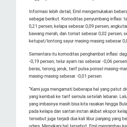
Informasi lebih detail, Emil mengemukakan bebe
sebagai berikut. Komoditas penyumbang inflasi: ta
0,21 persen; kelapa sebesar 0,09 persen; angkutan
bawang merah, dan tomat sebesar 0,02 persen; se
ketupat/lontong sayur masing-masing sebesar 0,
Sementara itu komoditas penghambat inflasi: dagi
-0,19 persen; telur ayam ras sebesar -0,06 perse
beras, terong, jeruk, tarif pulsa ponsel masing-m
masing-masing sebesar -0,01 persen.
“Kami juga mengamati beberapa hal yang patut diw
yang kembali ke tarif semula setelah lebaran. Lal
yang imbasnya masih bisa kita rasakan hingga Bula
pada kelapa dan santan instan akibat ekspor kela
tersebut juga terjadi dua kali libur panjang yang b
udara. Menyikapi hal tersebut, Emil mengimbau k