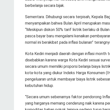
berbelanja secara bijak.
Sementara. Dihubungi secara terpisah, Kepala Ba
menyampaikan bahwa Bulan April merupakan masa te
“Meskipun diskon 50% tarif listrik berlaku di Bul
pasca bayar baru mengalami kenaikan pembayaran d
normal ini berakibat pada inflasi bulanan” terangny
Kota Kediri menjadi daerah dengan inflasi month to 
disebabkan karena warga Kota Kediri sesuai surv
secara umum memiliki proporsi belanja biaya listri
kota-kota yang diukur Indeks Harga Konsumen (IHK
pengeluaran untuk membayar biaya listrik sebesar
kebutuhan hidup.
“Secara umum sebenarnya faktor pendorong Inflasi 
yang harganya memang cenderung naik karena per
komoditas bahan pokok lainnya sedang turun harga