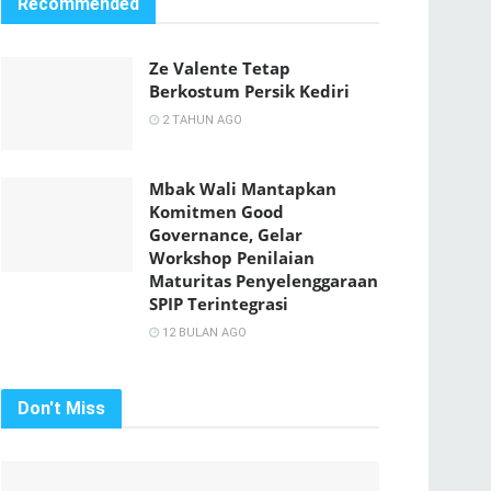
Recommended
Ze Valente Tetap
Berkostum Persik Kediri
2 TAHUN AGO
Mbak Wali Mantapkan
Komitmen Good
Governance, Gelar
Workshop Penilaian
Maturitas Penyelenggaraan
SPIP Terintegrasi
12 BULAN AGO
Don't Miss