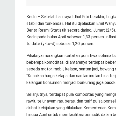
Kediri – Setelah hari raya Idhul Fitri berakhir, ting
stabil dan terkendali. Hal itu dijelaskan Emil Wa
Berita Resmi Statistik secara daring, Jumat (2/5
Kediri pada bulan April sebesar 1,33 persen, inflas
to date (y-to-d) sebesar 1,20 persen.
Pihaknya merangkum catatan peristiwa selama bul
beberapa komoditas, di antaranya terdapat beber
sepeda motor, mobil, kelapa, santan jadi, bawang 
“Kenaikan harga kelapa dan santan instan bisa ter
kalangan konsumen menjadi berkurang juga pasokan
Selanjutnya, terdapat pula komoditas yang mengal
rawit, telur ayam ras, beras, dan tarif pulsa ponse
akibat kebijakan yang dilakukan Kementerian Kom
hingga April untuk memfasilitasi pemudik dalam b