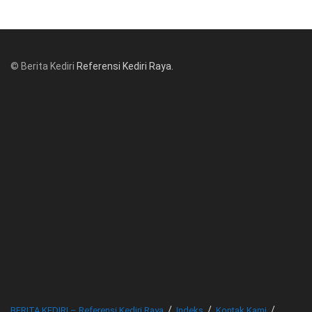
© Berita Kediri
Referensi Kediri Raya
.
© www.beritakediri.com - Referensi Kediri Raya
BERITA KEDIRI – Referensi Kediri Raya
Indeks
Kontak Kami