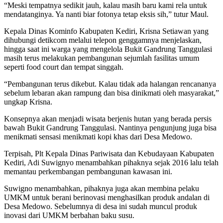
“Meski tempatnya sedikit jauh, kalau masih baru kami rela untuk
mendatanginya. Ya nanti biar fotonya tetap eksis sih,” tutur Maul.
Kepala Dinas Kominfo Kabupaten Kediri, Krisna Setiawan yang
dihubungi detikcom melalui telepon genggamnya menjelaskan,
hingga saat ini warga yang mengelola Bukit Gandrung Tanggulasi
masih terus melakukan pembangunan sejumlah fasilitas umum
seperti food court dan tempat singgah.
“Pembangunan terus dikebut. Kalau tidak ada halangan rencananya
sebelum lebaran akan rampung dan bisa dinikmati oleh masyarakat,”
ungkap Krisna.
Konsepnya akan menjadi wisata berjenis hutan yang berada persis
bawah Bukit Gandrung Tanggulasi. Nantinya pengunjung juga bisa
menikmati sensasi menikmati kopi khas dari Desa Medowo.
Terpisah, Plt Kepala Dinas Pariwisata dan Kebudayaan Kabupaten
Kediri, Adi Suwignyo menambahkan pihaknya sejak 2016 lalu telah
memantau perkembangan pembangunan kawasan ini.
Suwigno menambahkan, pihaknya juga akan membina pelaku
UMKM untuk berani berinovasi menghasilkan produk andalan di
Desa Medowo. Sebelumnya di desa ini sudah muncul produk
inovasi dari UMKM berbahan baku susu.