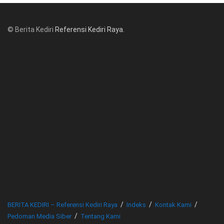
© Berita Kediri
Referensi Kediri Raya
.
© www.beritakediri.com - Referensi Kediri Raya
BERITA KEDIRI – Referensi Kediri Raya
Indeks
Kontak Kami
Pedoman Media Siber
Tentang Kami