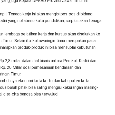
 yang juga Kepala DPKAD Provinsi Jawa Timur ini.
mpil. Tenaga kerja ini akan mengisi pos-pos di bidang
ediri yang notabene kota pendidikan, surplus akan tenaga
un lembaga pelatihan kerja dan kursus akan disalurkan ke
Timur. Selain itu, kotawaringin timur merupakan pasar
diharapkan produk-produk ini bisa mensuplai kebutuhan
 2,8 miliar dalam hal bisnis antara Pemkot Kediri dan
 Rp. 20 Miliar soal pemesanaan kendaraan dan
ingin Timur.
tumbuhnya ekonomi kota kediri dan kabupaten kota
edua belah pihak bisa saling mengisi kekurangan masing-
 cita-cita bangsa bisa terwujud.