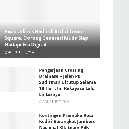
Expo Udinus Hadir di Kediri Town
Square, Dorong Generasi Muda Siap
Hadapi Era Digital
AGUSTUS 8, 2026
Pengerjaan Crossing
Drainase – Jalan PB
Sudirman Ditutup Selama
10 Hari, Ini Rekayasa Lalu
Lintasnya
AGUSTUS 7, 2026
Kontingen Pramuka Kota
Kediri Berangkat Jambore
Nasional XII, Enam PBK