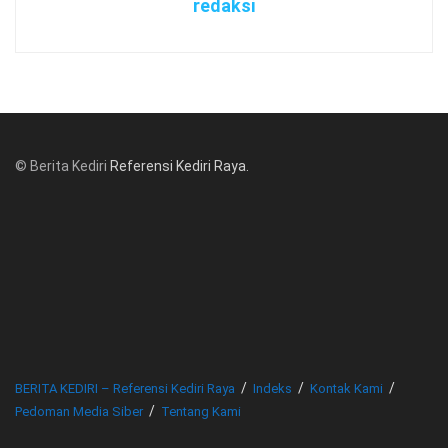
redaksi
© Berita Kediri
Referensi Kediri Raya
.
© www.beritakediri.com - Referensi Kediri Raya
BERITA KEDIRI – Referensi Kediri Raya
Indeks
Kontak Kami
Pedoman Media Siber
Tentang Kami