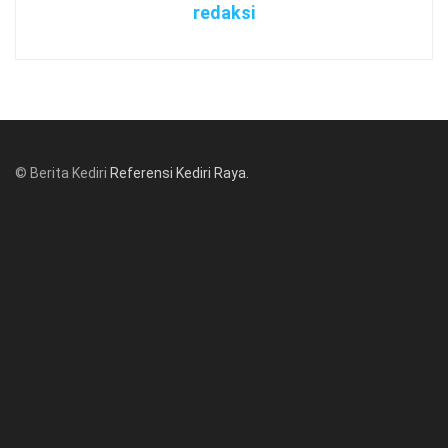
redaksi
© Berita Kediri
Referensi Kediri Raya
.
© www.beritakediri.com - Referensi Kediri Raya