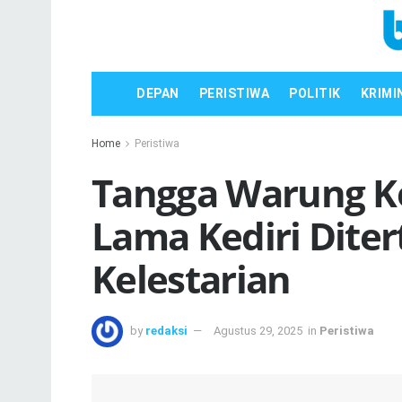
DEPAN
PERISTIWA
POLITIK
KRIMI
Home
Peristiwa
Tangga Warung Ko
Lama Kediri Dite
Kelestarian
by
redaksi
Agustus 29, 2025
in
Peristiwa