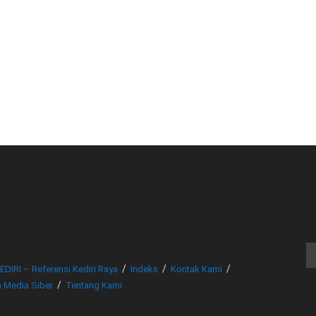
© www.beritakediri.com - Referensi Kediri Raya
EDIRI – Referensi Kediri Raya
Indeks
Kontak Kami
 Media Siber
Tentang Kami