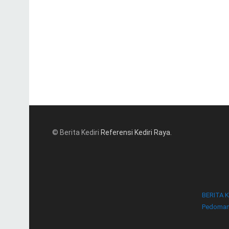
© Berita Kediri
Referensi Kediri Raya
.
BERITA K
Pedoman