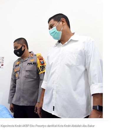
 Kapolresta Kediri AKBP Eko Prasetyo danWali Kota Kediri Abdullah Abu Bakar