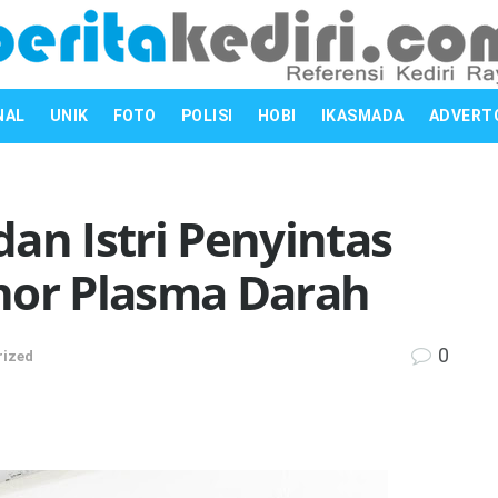
NAL
UNIK
FOTO
POLISI
HOBI
IKASMADA
ADVERT
 dan Istri Penyintas
nor Plasma Darah
0
rized