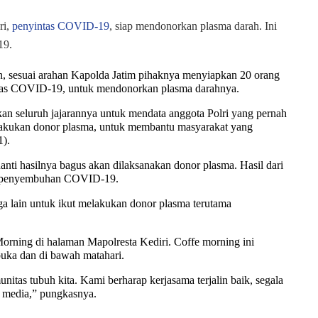
ri,
penyintas COVID-19
, siap mendonorkan plasma darah. Ini
19.
 sesuai arahan Kapolda Jatim pihaknya menyiapkan 20 orang
yintas COVID-19, untuk mendonorkan plasma darahnya.
n seluruh jajarannya untuk mendata anggota Polri yang pernah
akukan donor plasma, untuk membantu masyarakat yang
1).
anti hasilnya bagus akan dilaksanakan donor plasma. Hasil dari
es penyembuhan COVID-19.
a lain untuk ikut melakukan donor plasma terutama
orning di halaman Mapolresta Kediri. Coffe morning ini
buka dan di bawah matahari.
itas tubuh kita. Kami berharap kerjasama terjalin baik, segala
h media,” pungkasnya.