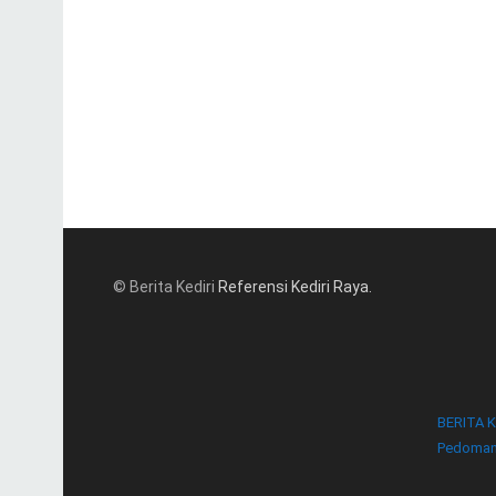
© Berita Kediri
Referensi Kediri Raya
.
BERITA K
Pedoman