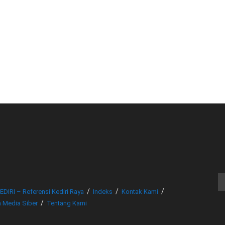
© www.beritakediri.com - Referensi Kediri Raya
EDIRI – Referensi Kediri Raya
Indeks
Kontak Kami
 Media Siber
Tentang Kami