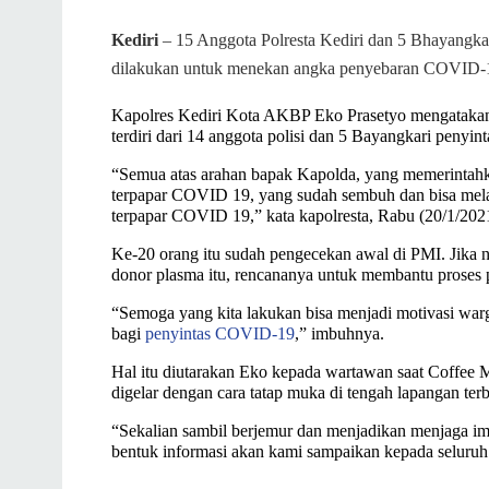
Kediri
–
15 Anggota Polresta Kediri dan 5 Bhayangka
dilakukan untuk menekan angka penyebaran COVID-
Kapolres Kediri Kota AKBP Eko Prasetyo mengatakan,
terdiri dari 14 anggota polisi dan 5 Bayangkari pen
“Semua atas arahan bapak Kapolda, yang memerintahka
terpapar COVID 19, yang sudah sembuh dan bisa mel
terpapar COVID 19,” kata kapolresta, Rabu (20/1/202
Ke-20 orang itu sudah pengecekan awal di PMI. Jika n
donor plasma itu, rencananya untuk membantu pros
“Semoga yang kita lakukan bisa menjadi motivasi warg
bagi
penyintas COVID-19
,” imbuhnya.
Hal itu diutarakan Eko kepada wartawan saat Coffee M
digelar dengan cara tatap muka di tengah lapangan ter
“Sekalian sambil berjemur dan menjadikan menjaga imun
bentuk informasi akan kami sampaikan kepada seluru