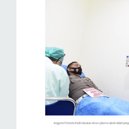
Anggota Polresta Kediri lakukan donor plasma darah didampingi