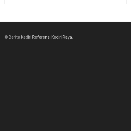
© Berita Kediri
Referensi Kediri Raya
.
© www.beritakediri.com - Referensi Kediri Raya