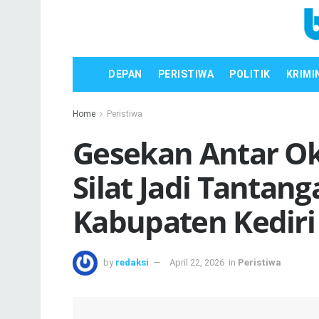
DEPAN
PERISTIWA
POLITIK
KRIMI
Home
Peristiwa
Gesekan Antar O
Silat Jadi Tantang
Kabupaten Kediri
by
redaksi
April 22, 2026
in
Peristiwa