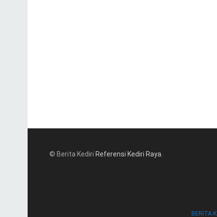
© Berita Kediri
Referensi Kediri Raya
.
BERITA K