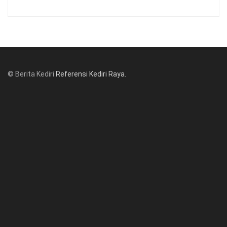
© Berita Kediri
Referensi Kediri Raya
.
© www.beritakediri.com - Referensi Kediri Raya