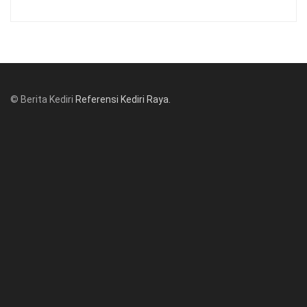
© Berita Kediri
Referensi Kediri Raya
.
© www.beritakediri.com - Referensi Kediri Raya