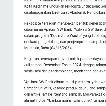
Kediri – Polinema Kampus Kediri bersama Dinas 
Kota Kediri meluncurkan rekacipta untuk Bank Sa
diselenggarakan Direktorat Akademik Pendidikan 
Rekacipta tersebut merupakan bentuk penerapan
diberi nama Aplikasi SW Bank. “Aplikasi SW Bank 
dalam program “Kediri Zero Waste” yang telah dig
edukasi, pengelolaan, dan penjemputan sampah d
Muttakin, Rabu (04/12/2024).
Kegiatan penerapan inovasi untuk pemberdayaan ma
Juli sampai Desember Tahun 2024, dengan tahapa
sosialisasi dan pendampingan; monitoring dan eval
“Aplikasi SW Bank dibuat multi-platform, yaitu web 
Sampah Sri Wilis, katalog produk daur ulang samp
dan artikel-artikel tentang sampah. Masyarakat 
alamat https://banksampahsriwilis.com/,” tambah