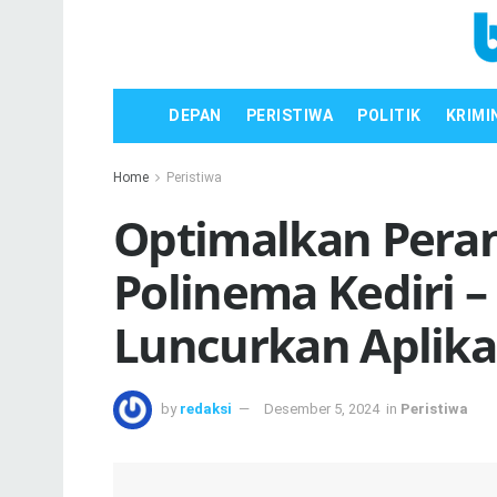
DEPAN
PERISTIWA
POLITIK
KRIMI
Home
Peristiwa
Optimalkan Pera
Polinema Kediri –
Luncurkan Aplika
by
redaksi
Desember 5, 2024
in
Peristiwa