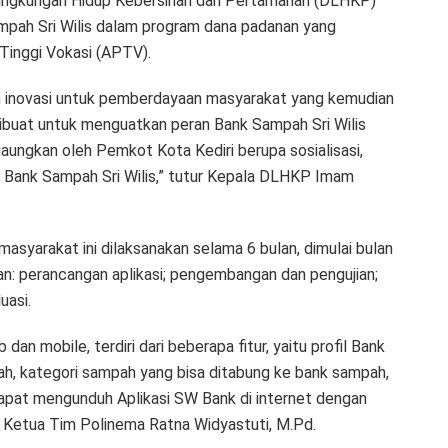
Lingkungan Hidup Kebersihan dan Pertamanan (DLHKP)
mpah Sri Wilis dalam program dana padanan yang
Tinggi Vokasi (APTV).
 inovasi untuk pemberdayaan masyarakat yang kemudian
dibuat untuk menguatkan peran Bank Sampah Sri Wilis
aungkan oleh Pemkot Kota Kediri berupa sosialisasi,
i Bank Sampah Sri Wilis,” tutur Kepala DLHKP Imam
syarakat ini dilaksanakan selama 6 bulan, dimulai bulan
n: perancangan aplikasi; pengembangan dan pengujian;
uasi.
dan mobile, terdiri dari beberapa fitur, yaitu profil Bank
ah, kategori sampah yang bisa ditabung ke bank sampah,
dapat mengunduh Aplikasi SW Bank di internet dengan
 Ketua Tim Polinema Ratna Widyastuti, M.Pd.