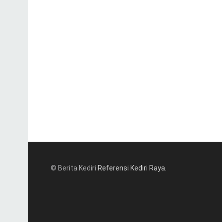
© Berita Kediri
Referensi Kediri Raya
.