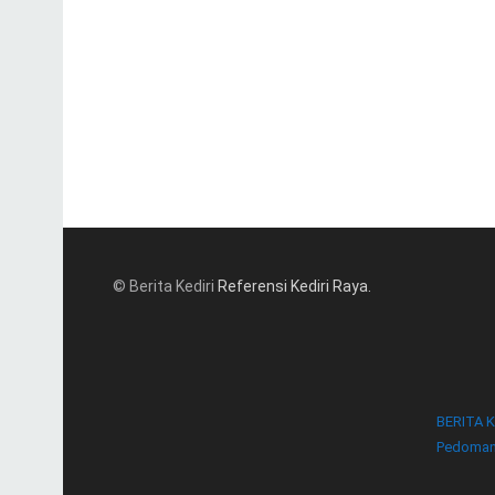
© Berita Kediri
Referensi Kediri Raya
.
BERITA K
Pedoman