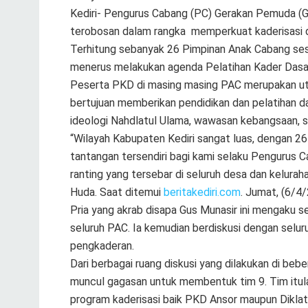
Kediri- Pengurus Cabang (PC) Gerakan Pemuda (G
terobosan dalam rangka memperkuat kaderisasi di 
Terhitung sebanyak 26 Pimpinan Anak Cabang ses
menerus melakukan agenda Pelatihan Kader Dasa
Peserta PKD di masing masing PAC merupakan utus
bertujuan memberikan pendidikan dan pelatihan da
ideologi Nahdlatul Ulama, wawasan kebangsaan, se
“Wilayah Kabupaten Kediri sangat luas, dengan 2
tantangan tersendiri bagi kami selaku Pengurus 
ranting yang tersebar di seluruh desa dan kelura
Huda. Saat ditemui
beritakediri.com
. Jumat, (6/4/
Pria yang akrab disapa Gus Munasir ini mengaku
seluruh PAC. Ia kemudian berdiskusi dengan selu
pengkaderan.
Dari berbagai ruang diskusi yang dilakukan di beber
muncul gagasan untuk membentuk tim 9. Tim itul
program kaderisasi baik PKD Ansor maupun Diklat