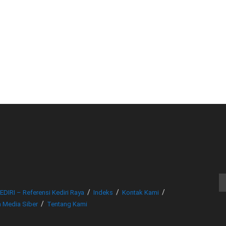
© www.beritakediri.com - Referensi Kediri Raya
EDIRI – Referensi Kediri Raya
Indeks
Kontak Kami
 Media Siber
Tentang Kami