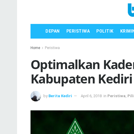
DEPAN
PERISTIWA
POLITIK
KRIMI
Home
Peristiwa
Optimalkan Kader
Kabupaten Kediri
by
Berita Kediri
April 6, 2018
in
Peristiwa
,
Pil