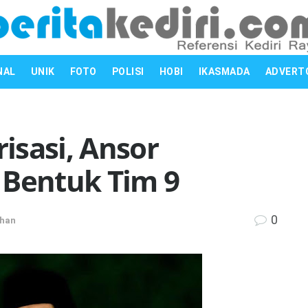
NAL
UNIK
FOTO
POLISI
HOBI
IKASMADA
ADVERT
isasi, Ansor
 Bentuk Tim 9
0
ihan